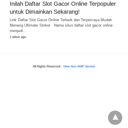
Inilah Daftar Slot Gacor Online Terpopuler
untuk Dimainkan Sekarang!
Link Daftar Slot Gacor Online Terbaik dan Terpercaya Mudah
Menang Ultimate Striker Nama situs daftar slot gacor online
menjadi…
1 tahun ago
All Rights Reserved
View Non-AMP Version