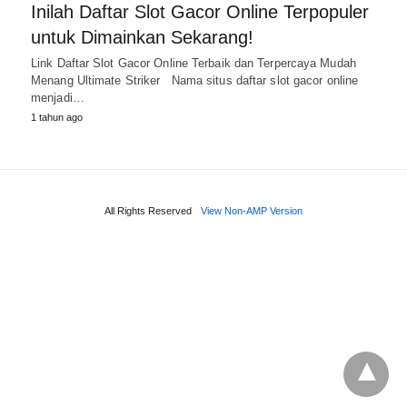
Inilah Daftar Slot Gacor Online Terpopuler
untuk Dimainkan Sekarang!
Link Daftar Slot Gacor Online Terbaik dan Terpercaya Mudah
Menang Ultimate Striker Nama situs daftar slot gacor online
menjadi…
1 tahun ago
All Rights Reserved
View Non-AMP Version