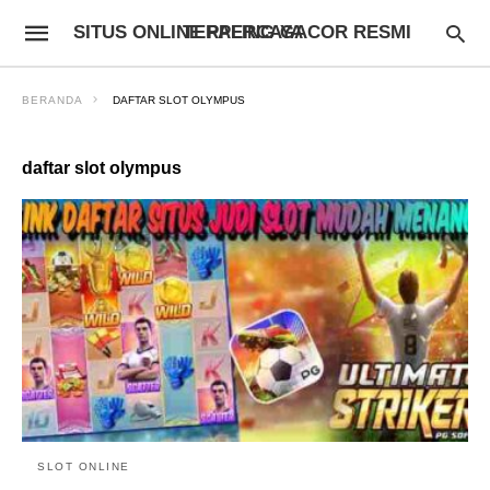
SITUS ONLINE PALING GACOR RESMI TERPERCAYA
BERANDA
DAFTAR SLOT OLYMPUS
daftar slot olympus
SLOT ONLINE